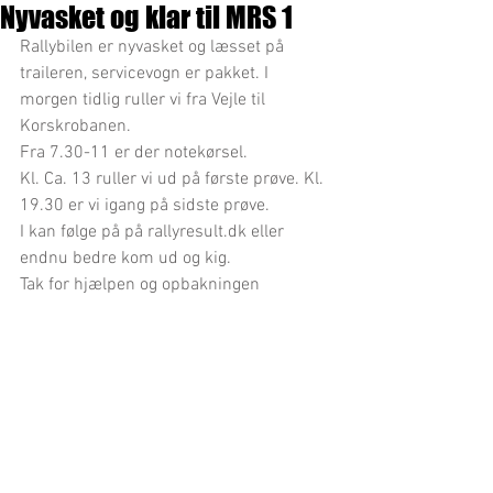
Nyvasket og klar til MRS 1
Rallybilen er nyvasket og læsset på 
traileren, servicevogn er pakket. I 
morgen tidlig ruller vi fra Vejle til 
Korskrobanen.
Fra 7.30-11 er der notekørsel. 
Kl. Ca. 13 ruller vi ud på første prøve. Kl. 
19.30 er vi igang på sidste prøve. 
I kan følge på på rallyresult.dk eller 
endnu bedre kom ud og kig. 
Tak for hjælpen og opbakningen