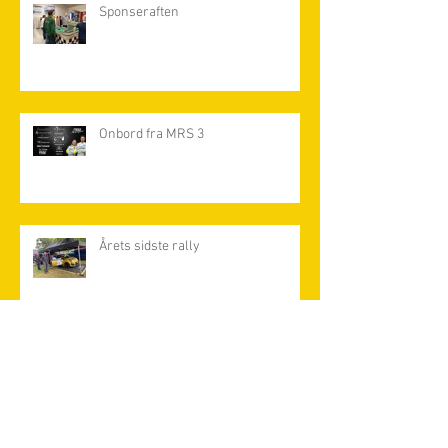
Sponseraften
Onbord fra MRS 3
Årets sidste rally
Arkiv
maj 2023
(4)
4 indlæg
april 2022
(3)
3 indlæg
december 2021
(15)
15 indlæg