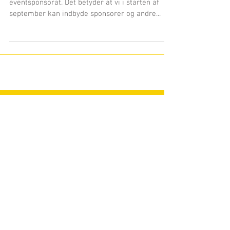
Vandel Gokart er eventsponsor
Vandel Gokart og BSM Motorsport har indgået et
eventsponsorat. Det betyder at vi i starten af
september kan indbyde sponsorer og andre...
Udvalgte blogindlæg