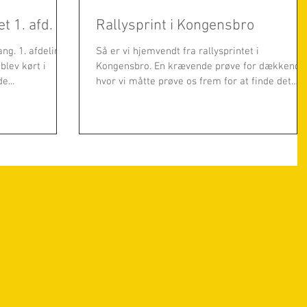
 1. afd.
Rallysprint i Kongensbro
ng. 1. afdeling
Så er vi hjemvendt fra rallysprintet i
lev kørt i
Kongensbro. En krævende prøve for dækkende
e...
hvor vi måtte prøve os frem for at finde det
rette...