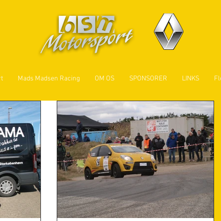
t
Mads Madsen Racing
OM OS
SPONSORER
LINKS
Fl