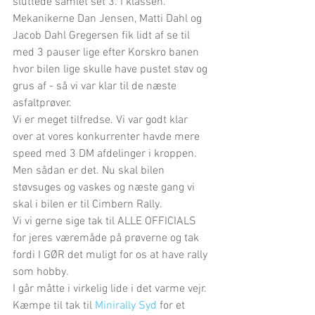
sluttede samlet set 3. I klassen. 
Mekanikerne Dan Jensen, Matti Dahl og 
Jacob Dahl Gregersen fik lidt af se til 
med 3 pauser lige efter Korskro banen 
hvor bilen lige skulle have pustet støv og 
grus af - så vi var klar til de næste 
asfaltprøver.
Vi er meget tilfredse. Vi var godt klar 
over at vores konkurrenter havde mere 
speed med 3 DM afdelinger i kroppen. 
Men sådan er det. Nu skal bilen 
støvsuges og vaskes og næste gang vi 
skal i bilen er til Cimbern Rally. 
Vi vi gerne sige tak til ALLE OFFICIALS 
for jeres væremåde på prøverne og tak 
fordi I GØR det muligt for os at have rally 
som hobby. 
I går måtte i virkelig lide i det varme vejr. 
Kæmpe til tak til 
Minirally Syd
 for et 