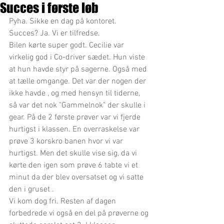
Succes i første løb
Pyha. Sikke en dag på kontoret. 
Succes? Ja. Vi er tilfredse. 
Bilen kørte super godt. Cecilie var 
virkelig god i Co-driver sædet. Hun viste 
at hun havde styr på sagerne. Også med 
at tælle omgange. Det var der nogen der 
ikke havde , og med hensyn til tiderne, 
så var det nok "Gammelnok" der skulle i 
gear. På de 2 første prøver var vi fjerde 
hurtigst i klassen. En overraskelse var 
prøve 3 korskro banen hvor vi var 
hurtigst. Men det skulle vise sig, da vi 
kørte den igen som prøve 6 tabte vi et 
minut da der blev oversatset og vi satte 
den i gruset . 
Vi kom dog fri. Resten af dagen 
forbedrede vi også en del på prøverne og 