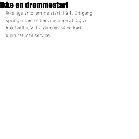
Ikke en drømmestart
Ikke lige en drømme start. På 1. Omgang 
springer der en benzinslange af. Og vi 
holdt stille. Vi fik slangen på og kørt 
bilen retur til service.