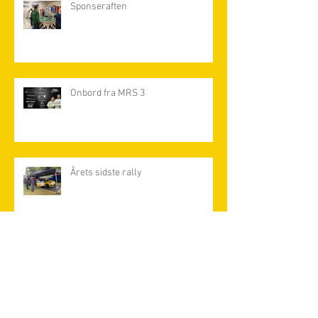
Sponseraften
Onbord fra MRS 3
Årets sidste rally
Arkiv
maj 2023
(4)
4 indlæg
april 2022
(3)
3 indlæg
december 2021
(15)
15 indlæg