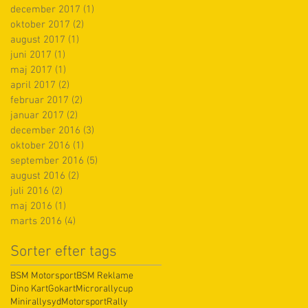
december 2017
(1)
1 indlæg
oktober 2017
(2)
2 indlæg
august 2017
(1)
1 indlæg
juni 2017
(1)
1 indlæg
maj 2017
(1)
1 indlæg
april 2017
(2)
2 indlæg
februar 2017
(2)
2 indlæg
januar 2017
(2)
2 indlæg
december 2016
(3)
3 indlæg
oktober 2016
(1)
1 indlæg
september 2016
(5)
5 indlæg
august 2016
(2)
2 indlæg
juli 2016
(2)
2 indlæg
maj 2016
(1)
1 indlæg
marts 2016
(4)
4 indlæg
Sorter efter tags
BSM Motorsport
BSM Reklame
Dino Kart
Gokart
Microrallycup
Minirallysyd
Motorsport
Rally