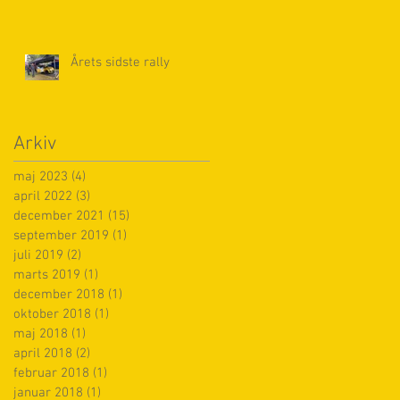
Årets sidste rally
Arkiv
maj 2023
(4)
4 indlæg
april 2022
(3)
3 indlæg
december 2021
(15)
15 indlæg
september 2019
(1)
1 indlæg
juli 2019
(2)
2 indlæg
marts 2019
(1)
1 indlæg
december 2018
(1)
1 indlæg
oktober 2018
(1)
1 indlæg
maj 2018
(1)
1 indlæg
april 2018
(2)
2 indlæg
februar 2018
(1)
1 indlæg
januar 2018
(1)
1 indlæg